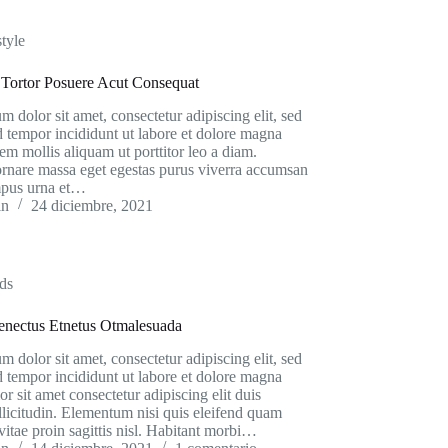
style
Tortor Posuere Acut Consequat
 dolor sit amet, consectetur adipiscing elit, sed
 tempor incididunt ut labore et dolore magna
em mollis aliquam ut porttitor leo a diam.
ornare massa eget egestas purus viverra accumsan
mpus urna et…
in
24 diciembre, 2021
ds
Senectus Etnetus Otmalesuada
 dolor sit amet, consectetur adipiscing elit, sed
 tempor incididunt ut labore et dolore magna
or sit amet consectetur adipiscing elit duis
ollicitudin. Elementum nisi quis eleifend quam
vitae proin sagittis nisl. Habitant morbi…