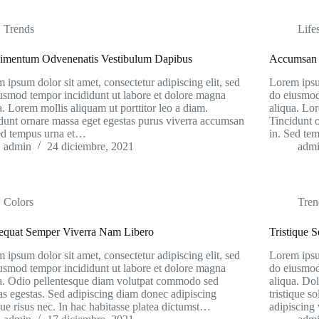
Trends
Life
imentum Odvenenatis Vestibulum Dapibus
Accumsan 
 ipsum dolor sit amet, consectetur adipiscing elit, sed
Lorem ipsum
usmod tempor incididunt ut labore et dolore magna
do eiusmod
a. Lorem mollis aliquam ut porttitor leo a diam.
aliqua. Lor
dunt ornare massa eget egestas purus viverra accumsan
Tincidunt 
ed tempus urna et…
in. Sed te
admin
24 diciembre, 2021
adm
Colors
Tren
equat Semper Viverra Nam Libero
Tristique 
 ipsum dolor sit amet, consectetur adipiscing elit, sed
Lorem ipsum
usmod tempor incididunt ut labore et dolore magna
do eiusmod
a. Odio pellentesque diam volutpat commodo sed
aliqua. Dol
as egestas. Sed adipiscing diam donec adipiscing
tristique s
ique risus nec. In hac habitasse platea dictumst…
adipiscing 