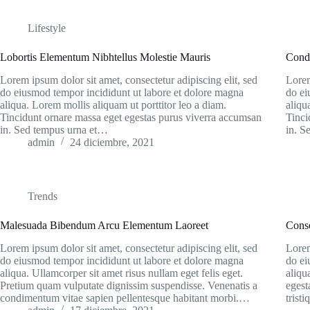
Lifestyle
Lobortis Elementum Nibhtellus Molestie Mauris
Cond
Lorem ipsum dolor sit amet, consectetur adipiscing elit, sed
Lorem
do eiusmod tempor incididunt ut labore et dolore magna
do ei
aliqua. Lorem mollis aliquam ut porttitor leo a diam.
aliqu
Tincidunt ornare massa eget egestas purus viverra accumsan
Tinci
in. Sed tempus urna et…
in. S
admin
24 diciembre, 2021
Trends
Malesuada Bibendum Arcu Elementum Laoreet
Cons
Lorem ipsum dolor sit amet, consectetur adipiscing elit, sed
Lorem
do eiusmod tempor incididunt ut labore et dolore magna
do ei
aliqua. Ullamcorper sit amet risus nullam eget felis eget.
aliqu
Pretium quam vulputate dignissim suspendisse. Venenatis a
egest
condimentum vitae sapien pellentesque habitant morbi.…
trist