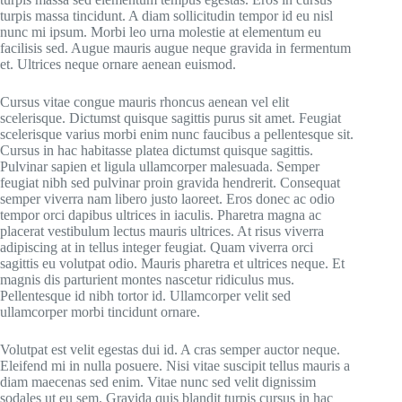
turpis massa tincidunt. A diam sollicitudin tempor id eu nisl
nunc mi ipsum. Morbi leo urna molestie at elementum eu
facilisis sed. Augue mauris augue neque gravida in fermentum
et. Ultrices neque ornare aenean euismod.
Cursus vitae congue mauris rhoncus aenean vel elit
scelerisque. Dictumst quisque sagittis purus sit amet. Feugiat
scelerisque varius morbi enim nunc faucibus a pellentesque sit.
Cursus in hac habitasse platea dictumst quisque sagittis.
Pulvinar sapien et ligula ullamcorper malesuada. Semper
feugiat nibh sed pulvinar proin gravida hendrerit. Consequat
semper viverra nam libero justo laoreet. Eros donec ac odio
tempor orci dapibus ultrices in iaculis. Pharetra magna ac
placerat vestibulum lectus mauris ultrices. At risus viverra
adipiscing at in tellus integer feugiat. Quam viverra orci
sagittis eu volutpat odio. Mauris pharetra et ultrices neque. Et
magnis dis parturient montes nascetur ridiculus mus.
Pellentesque id nibh tortor id. Ullamcorper velit sed
ullamcorper morbi tincidunt ornare.
Volutpat est velit egestas dui id. A cras semper auctor neque.
Eleifend mi in nulla posuere. Nisi vitae suscipit tellus mauris a
diam maecenas sed enim. Vitae nunc sed velit dignissim
sodales ut eu sem. Gravida quis blandit turpis cursus in hac