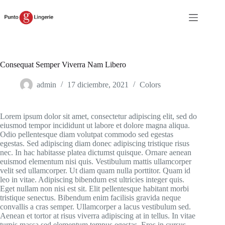
Saltar
al
contenido
Consequat Semper Viverra Nam Libero
admin
17 diciembre, 2021
Colors
Lorem ipsum dolor sit amet, consectetur adipiscing elit, sed do
eiusmod tempor incididunt ut labore et dolore magna aliqua.
Odio pellentesque diam volutpat commodo sed egestas
egestas. Sed adipiscing diam donec adipiscing tristique risus
nec. In hac habitasse platea dictumst quisque. Ornare aenean
euismod elementum nisi quis. Vestibulum mattis ullamcorper
velit sed ullamcorper. Ut diam quam nulla porttitor. Quam id
leo in vitae. Adipiscing bibendum est ultricies integer quis.
Eget nullam non nisi est sit. Elit pellentesque habitant morbi
tristique senectus. Bibendum enim facilisis gravida neque
convallis a cras semper. Ullamcorper a lacus vestibulum sed.
Aenean et tortor at risus viverra adipiscing at in tellus. In vitae
turpis massa sed elementum tempus egestas. Eros in cursus