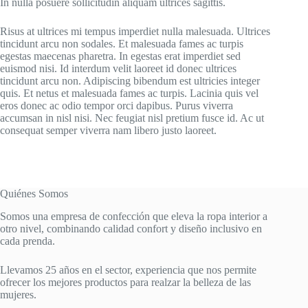
In nulla posuere sollicitudin aliquam ultrices sagittis.
Risus at ultrices mi tempus imperdiet nulla malesuada. Ultrices
tincidunt arcu non sodales. Et malesuada fames ac turpis
egestas maecenas pharetra. In egestas erat imperdiet sed
euismod nisi. Id interdum velit laoreet id donec ultrices
tincidunt arcu non. Adipiscing bibendum est ultricies integer
quis. Et netus et malesuada fames ac turpis. Lacinia quis vel
eros donec ac odio tempor orci dapibus. Purus viverra
accumsan in nisl nisi. Nec feugiat nisl pretium fusce id. Ac ut
consequat semper viverra nam libero justo laoreet.
Quiénes Somos
Somos una empresa de confección que eleva la ropa interior a
otro nivel, combinando calidad confort y diseño inclusivo en
cada prenda.
Llevamos 25 años en el sector, experiencia que nos permite
ofrecer los mejores productos para realzar la belleza de las
mujeres.