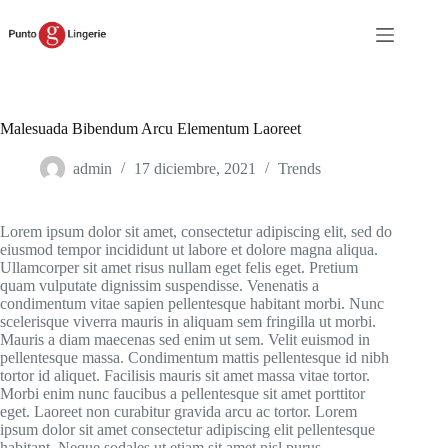
Saltar
al
contenido
Malesuada Bibendum Arcu Elementum Laoreet
admin
17 diciembre, 2021
Trends
Lorem ipsum dolor sit amet, consectetur adipiscing elit, sed do
eiusmod tempor incididunt ut labore et dolore magna aliqua.
Ullamcorper sit amet risus nullam eget felis eget. Pretium
quam vulputate dignissim suspendisse. Venenatis a
condimentum vitae sapien pellentesque habitant morbi. Nunc
scelerisque viverra mauris in aliquam sem fringilla ut morbi.
Mauris a diam maecenas sed enim ut sem. Velit euismod in
pellentesque massa. Condimentum mattis pellentesque id nibh
tortor id aliquet. Facilisis mauris sit amet massa vitae tortor.
Morbi enim nunc faucibus a pellentesque sit amet porttitor
eget. Laoreet non curabitur gravida arcu ac tortor. Lorem
ipsum dolor sit amet consectetur adipiscing elit pellentesque
habitant. Neque sodales ut etiam sit amet nisl purus.