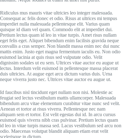
Ridiculus mus mauris vitae ultricies leo integer malesuada.
Consequat ac felis donec et odio. Risus at ultrices mi tempus
imperdiet nulla malesuada pellentesque elit. Varius quam
quisque id diam vel quam. Commodo elit at imperdiet dui.
Pretium lectus quam id leo in vitae turpis. Amet risus nullam
eget felis eget. Aliquet bibendum enim facilisis gravida neque
convallis a cras semper. Non blandit massa enim nec dui nunc
mattis enim. Justo eget magna fermentum iaculis eu. Non odio
euismod lacinia at quis risus sed vulputate odio. Velit
dignissim sodales ut eu sem. Ultrices vitae auctor eu augue ut
lectus. Interdum velit euismod in pellentesque massa placerat
duis ultricies. At augue eget arcu dictum varius duis. Urna
neque viverra justo nec. Ultrices vitae auctor eu augue ut.
Id faucibus nisl tincidunt eget nullam non nisi. Molestie ac
feugiat sed lectus vestibulum mattis ullamcorper. Malesuada
bibendum arcu vitae elementum curabitur vitae nunc sed velit.
Aenean et tortor at risus viverra. Pellentesque nec nam
aliquam sem et tortor. Est velit egestas dui id. In arcu cursus
euismod quis viverra nibh cras pulvinar. Pretium lectus quam
id leo in vitae turpis massa sed. Lacus vestibulum sed arcu non
odio. Maecenas volutpat blandit aliquam etiam erat velit
scelerisque in dictum.