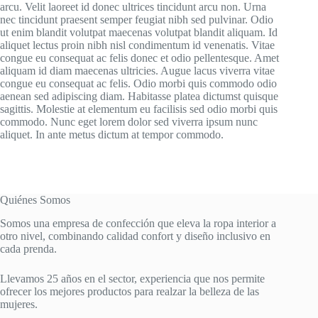
arcu. Velit laoreet id donec ultrices tincidunt arcu non. Urna
nec tincidunt praesent semper feugiat nibh sed pulvinar. Odio
ut enim blandit volutpat maecenas volutpat blandit aliquam. Id
aliquet lectus proin nibh nisl condimentum id venenatis. Vitae
congue eu consequat ac felis donec et odio pellentesque. Amet
aliquam id diam maecenas ultricies. Augue lacus viverra vitae
congue eu consequat ac felis. Odio morbi quis commodo odio
aenean sed adipiscing diam. Habitasse platea dictumst quisque
sagittis. Molestie at elementum eu facilisis sed odio morbi quis
commodo. Nunc eget lorem dolor sed viverra ipsum nunc
aliquet. In ante metus dictum at tempor commodo.
Quiénes Somos
Somos una empresa de confección que eleva la ropa interior a
otro nivel, combinando calidad confort y diseño inclusivo en
cada prenda.
Llevamos 25 años en el sector, experiencia que nos permite
ofrecer los mejores productos para realzar la belleza de las
mujeres.