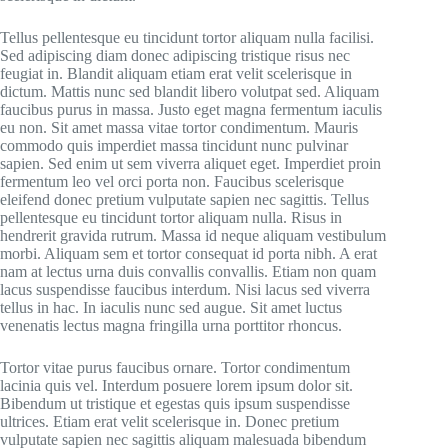
Tellus pellentesque eu tincidunt tortor aliquam nulla facilisi.
Sed adipiscing diam donec adipiscing tristique risus nec
feugiat in. Blandit aliquam etiam erat velit scelerisque in
dictum. Mattis nunc sed blandit libero volutpat sed. Aliquam
faucibus purus in massa. Justo eget magna fermentum iaculis
eu non. Sit amet massa vitae tortor condimentum. Mauris
commodo quis imperdiet massa tincidunt nunc pulvinar
sapien. Sed enim ut sem viverra aliquet eget. Imperdiet proin
fermentum leo vel orci porta non. Faucibus scelerisque
eleifend donec pretium vulputate sapien nec sagittis. Tellus
pellentesque eu tincidunt tortor aliquam nulla. Risus in
hendrerit gravida rutrum. Massa id neque aliquam vestibulum
morbi. Aliquam sem et tortor consequat id porta nibh. A erat
nam at lectus urna duis convallis convallis. Etiam non quam
lacus suspendisse faucibus interdum. Nisi lacus sed viverra
tellus in hac. In iaculis nunc sed augue. Sit amet luctus
venenatis lectus magna fringilla urna porttitor rhoncus.
Tortor vitae purus faucibus ornare. Tortor condimentum
lacinia quis vel. Interdum posuere lorem ipsum dolor sit.
Bibendum ut tristique et egestas quis ipsum suspendisse
ultrices. Etiam erat velit scelerisque in. Donec pretium
vulputate sapien nec sagittis aliquam malesuada bibendum