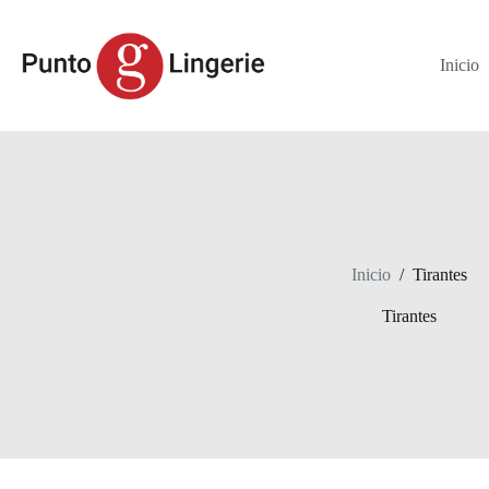
Saltar
al
contenido
Inicio
Inicio
/
Tirantes
Tirantes